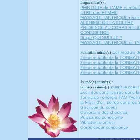
Stages animé(s) :
PEINTURE de L'ÂME et médit
ETRE une FEMME
MASSAGE TANTRIQUE réser
ALCHIMIE DE LA COLERE
PRESENCE AU CORPS RELIE
CONSCIENCE
Stage QUI SUIS JE ?
MASSAGE TANTRIQUE et TAO
1er module 
Formation animée(s) :
2ème module de la FORMA
3ème module de la FORMA
4ème module de la FORMA
5ème module de la FORMA
Journée(s) animée(s) :
ouvrir le coeur
Soirée(s) animée(s) :
Eveil des sens -soirée dans le
Tantra de l'énergie TAO Yveli
la Fleur d'or -soirée dans les 
Guerison du coeur
Ouverture des chackras
Puissance consciente
Vibration d'amour
Corps coeur conscience